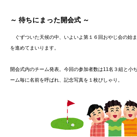
～ 待ちにまった開会式 ～
ぐずついた天候の中、いよいよ第１６回おやじ会の始ま
を進めてまいります。
開会式内のチーム発表。今回の参加者数は11名３組と小
ーム毎に名前を呼ばれ、記念写真を１枚ぴしゃり。