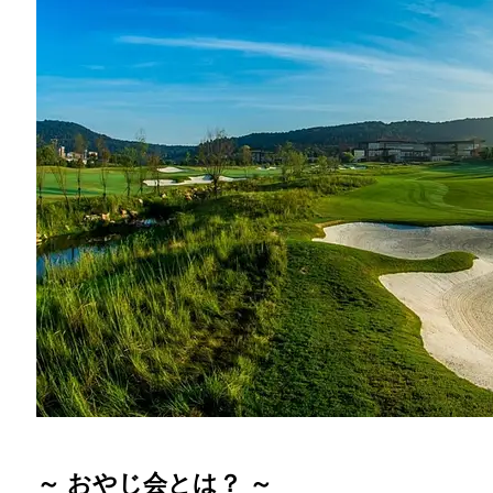
～ おやじ会とは？ ～